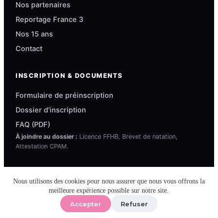
Nos partenaires
Reportage France 3
Nos 15 ans
Contact
INSCRIPTION & DOCUMENTS
Formulaire de préinscription
Dossier d'inscription
FAQ (PDF)
À joindre au dossier :
Licence FFHB, Brevet de natation,
Attestation CPAM.
Copyright © 2026 Régal'Hand — Thème WordPress propulsé
Nous utilisons des cookies pour nous assurer que nous vous offrons la
par
Agence Web'up
. Tous droits réservés.
meilleure expérience possible sur notre site.
Mentions légales
Cookies et RGPD
Accepter
Refuser