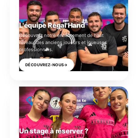
L'équipe Régal'Hand
Découvrez notre encadrement de haut
niveau, des anciens joueurs et joueuses
professionnels.
DÉCOUVREZ-NOUS
→
Un stage à réserver ?