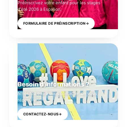
Préinscrivez votre enfant pour les stages
d'été 2026 à Espalion.
FORMULAIRE DE PRÉINSCRIPTION
→
Besoin d'informations ?
N'hésitez pas à nous contacter, on vous
répond vite.
CONTACTEZ-NOUS
→