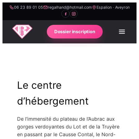
Passer
06 23 89 01 05
regalhand@hotmail.com
Espalion · Aveyron
au
contenu
Dossier inscription
Le centre
d’hébergement
De l’immensité du plateau de l’Aubrac aux
gorges verdoyantes du Lot et de la Truyère
en passant par le Causse Contal, le Nord-