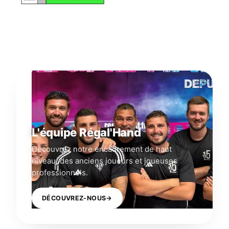
L'équipe Régal'Hand
Découvrez notre encadrement de haut
niveau, des anciens joueurs et joueuses
professionnels.
DÉCOUVREZ-NOUS
→