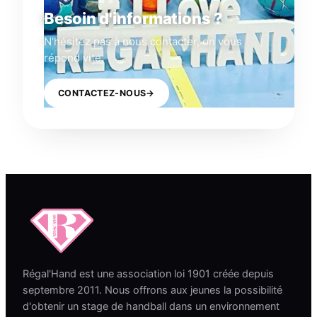
Besoin d'informations ?
N'hésitez pas à nous contacter, on vous
répond vite.
CONTACTEZ-NOUS
→
Régal'Hand est une association loi 1901 créée depuis
septembre 2011. Nous offrons aux jeunes la possibilité
d'obtenir un stage de handball dans un environnement