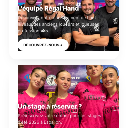
L'équipe Régal'Hand
Découvrez notre encadrement de haut
niveau, des anciens joueurs et joueuses
professionnels.
DÉCOUVREZ-NOUS
→
Un stage à réserver ?
Préinscrivez votre enfant pour les stages
d'été 2026 à Espalion.