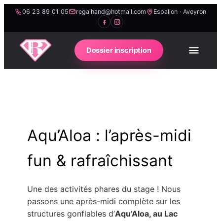
Passer
06 23 89 01 05
regalhand@hotmail.com
Espalion · Aveyron
au
contenu
Dossier inscription
Aqu’Aloa : l’après-midi
fun & rafraîchissant
Une des activités phares du stage ! Nous
passons une après-midi complète sur les
structures gonflables d’
Aqu’Aloa, au Lac