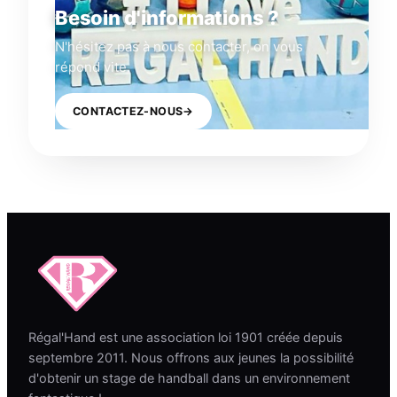
Besoin d'informations ?
N'hésitez pas à nous contacter, on vous
répond vite.
CONTACTEZ-NOUS
→
Régal'Hand est une association loi 1901 créée depuis
septembre 2011. Nous offrons aux jeunes la possibilité
d'obtenir un stage de handball dans un environnement